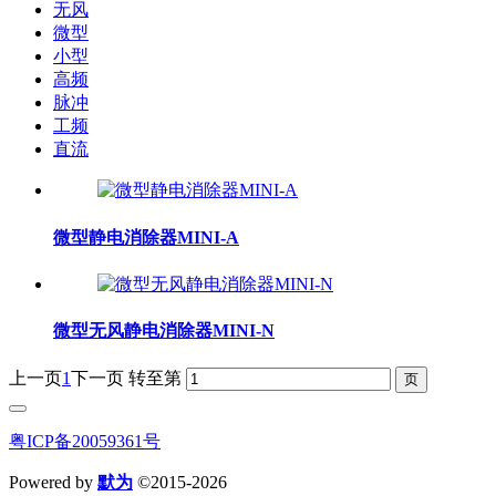
无风
微型
小型
高频
脉冲
工频
直流
微型静电消除器MINI-A
微型无风静电消除器MINI-N
上一页
1
下一页
转至第
粤ICP备20059361号
Powered by
默为
©2015-2026