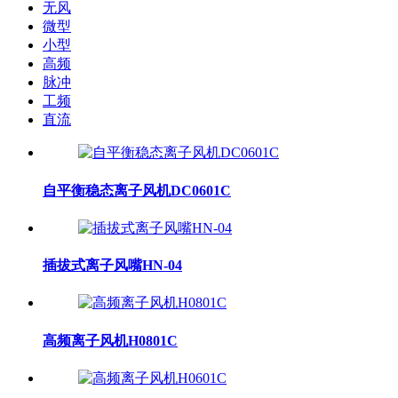
无风
微型
小型
高频
脉冲
工频
直流
自平衡稳态离子风机DC0601C
插拔式离子风嘴HN-04
高频离子风机H0801C